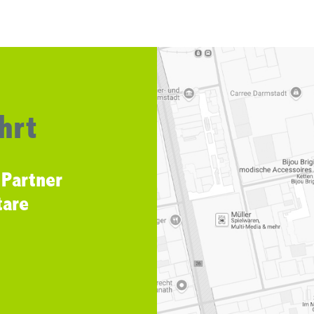
hrt
 Partner
tare